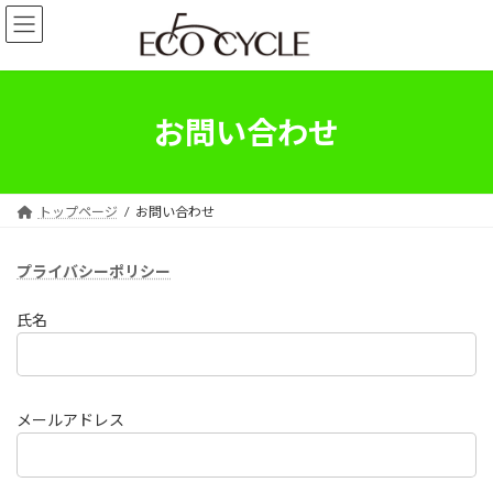
コ
ナ
ン
ビ
テ
ゲ
ン
ー
ツ
シ
へ
ョ
お問い合わせ
ス
ン
キ
に
ッ
移
プ
動
トップページ
お問い合わせ
プライバシーポリシー
氏名
メールアドレス