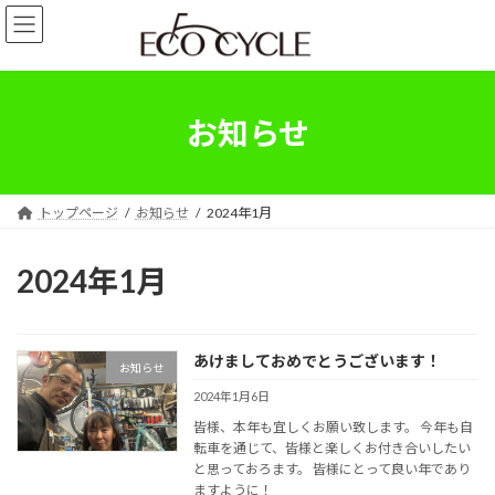
コ
ナ
ン
ビ
テ
ゲ
ン
ー
ツ
シ
へ
ョ
お知らせ
ス
ン
キ
に
ッ
移
プ
動
トップページ
お知らせ
2024年1月
2024年1月
あけましておめでとうございます！
お知らせ
2024年1月6日
皆様、本年も宜しくお願い致します。 今年も自
転車を通じて、皆様と楽しくお付き合いしたい
と思っておろます。 皆様にとって良い年であり
ますように！